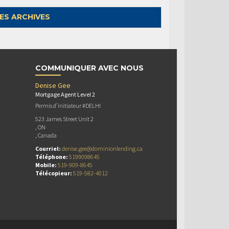
ES ARCHIVES
COMMUNIQUER AVEC NOUS
Denise Gee
Mortgage Agent Level 2
Permis d’initiateur #DELHI
523 James Street Unit 2
, ON
, Canada
Courriel:
denise.gee@dominionlending.ca
Téléphone:
5199098645
Mobile:
519-909-8645
Télécopieur:
519-582-4012