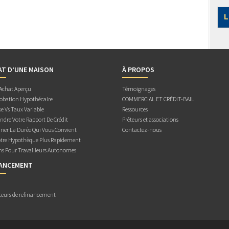
L
AT D’UNE MAISON
À PROPOS
 Achat Aperçu
Témoignages
obation Hypothécaire
COMMERCIAL ET CRÉDIT-BAIL
e Vs Taux Variable
Ressources
dre Votre Rapport De Crédit
Prêteurs et associations
ner La Durée Qui Vous Convient
Contactez-nous
otre Hypothèque Plus Rapidement
ns Pour Travailleurs Autonomes
NANCEMENT
teurs de refinancement