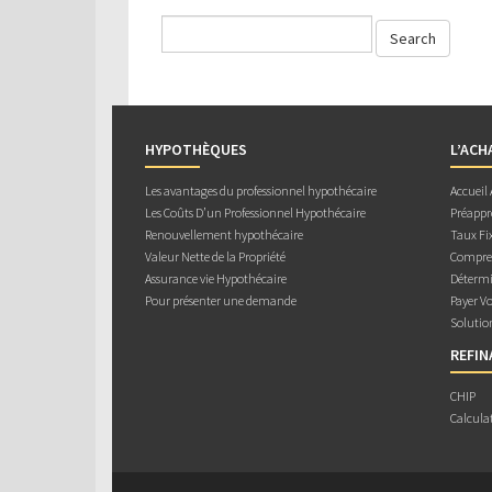
HYPOTHÈQUES
L’ACH
Les avantages du professionnel hypothécaire
Accueil
Les Coûts D’un Professionnel Hypothécaire
Préappr
Renouvellement hypothécaire
Taux Fix
Valeur Nette de la Propriété
Compren
Assurance vie Hypothécaire
Détermi
Pour présenter une demande
Payer V
Solutio
REFI
CHIP
Calcula