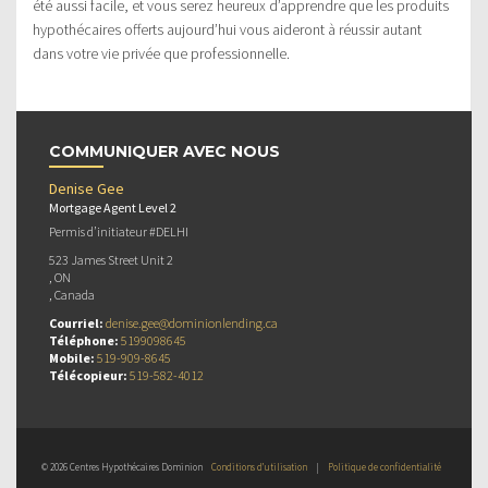
été aussi facile, et vous serez heureux d’apprendre que les produits
hypothécaires offerts aujourd’hui vous aideront à réussir autant
dans votre vie privée que professionnelle.
COMMUNIQUER AVEC NOUS
Denise Gee
Mortgage Agent Level 2
Permis d’initiateur #DELHI
523 James Street Unit 2
, ON
, Canada
Courriel:
denise.gee@dominionlending.ca
Téléphone:
5199098645
Mobile:
519-909-8645
Télécopieur:
519-582-4012
© 2026 Centres Hypothécaires Dominion
Conditions d’utilisation
|
Politique de confidentialité